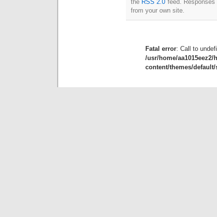
the
RSS 2.0
feed. Responses a
from your own site.
Fatal error
: Call to unde
/usr/home/aa1015eez2/
content/themes/default/