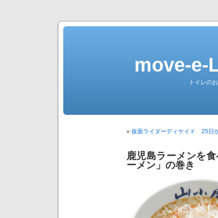
move-e
トイレのお
«
仮面ライダーディケイド 25日
鹿児島ラーメンを食
ーメン」の巻き